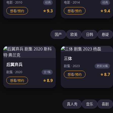
电影 · 2010
电影 · 2014
经典
经典
⭐ 9.3
⭐ 9.4
想看/预约
想看/预约
国产
欧美
日韩
悬疑
三体
后翼弃兵
剧集 · 2023
更新30集
剧集 · 2020
全7集
⭐ 8.7
想看/预约
⭐ 8.9
想看/预约
真人秀
音乐
喜剧