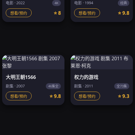
电影 · 2022
电影 · 1994
4K
经典
⭐ 8
⭐ 9.8
想看/预约
想看/预约
大明王朝1566
权力的游戏
剧集 · 2007
剧集 · 2011
46集全
全73集
⭐ 9.8
⭐ 9.3
想看/预约
想看/预约