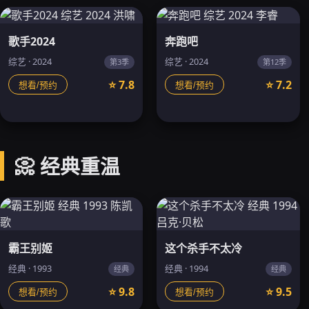
歌手2024
奔跑吧
综艺 · 2024
综艺 · 2024
第3季
第12季
⭐ 7.8
⭐ 7.2
想看/预约
想看/预约
📀 经典重温
霸王别姬
这个杀手不太冷
经典 · 1993
经典 · 1994
经典
经典
⭐ 9.8
⭐ 9.5
想看/预约
想看/预约