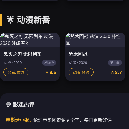
🌟 动漫新番
鬼灭之刃 无限列车
咒术回战
动漫 · 2020
动漫 · 2020
剧场版
第二季
⭐ 8.6
⭐ 8.7
想看/预约
想看/预约
💬 影迷热评
电影迷小张：
伦理电影网资源太全了，每日更新好评！