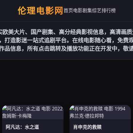
伦理电影网
首页
电影
剧集
综艺
排行榜
实欧美大片、国产剧集、高分经典影视信息，
高清画质
，打造影迷一站式追剧平台。
在线电影
随心看，
免费
作品信息，所有点击跳转及播放功能正在开发中，敬
阿凡达：水之道
肖申克的救赎