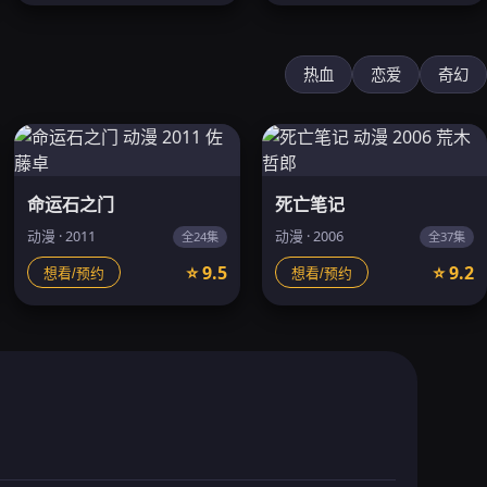
热血
恋爱
奇幻
命运石之门
死亡笔记
动漫 · 2011
动漫 · 2006
全24集
全37集
⭐ 9.5
⭐ 9.2
想看/预约
想看/预约