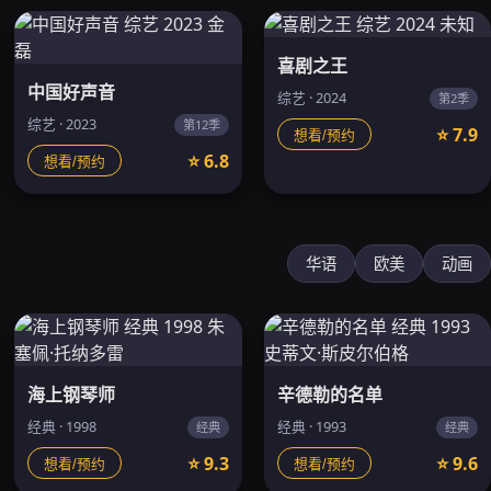
喜剧之王
中国好声音
综艺 · 2024
第2季
综艺 · 2023
第12季
⭐ 7.9
想看/预约
⭐ 6.8
想看/预约
华语
欧美
动画
海上钢琴师
辛德勒的名单
经典 · 1998
经典 · 1993
经典
经典
⭐ 9.3
⭐ 9.6
想看/预约
想看/预约