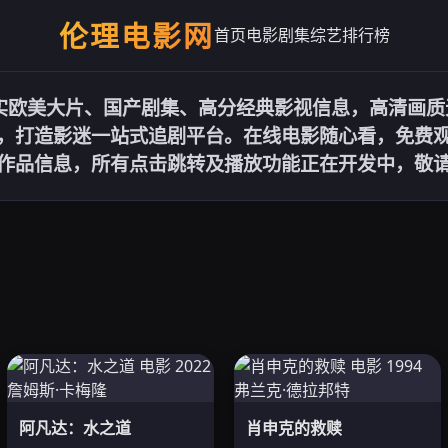
伦理电影网
首页
电影
剧集
综艺
排行榜
实欧美大片、国产剧集、高分经典影视信息，
高清画质
，打造影迷一站式追剧平台。
在线电影
随心看，
免费
作品信息，所有点击跳转及播放功能正在开发中，敬
阿凡达：水之道
肖申克的救赎