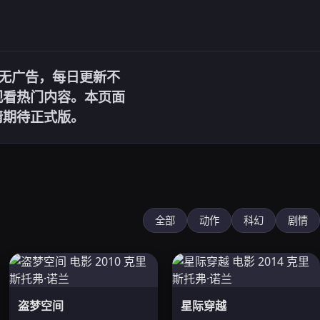
无广告，
每日更新
不
观看
热门内容。本页面
请期待正式版。
全部
动作
科幻
剧情
盗梦空间
星际穿越